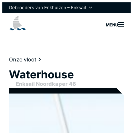
Gebroeders van Enkhuizen – Enksail
Gebroeders van Enkhuizen
MENU
Scheepsmotoren
Onze vloot
Waterhouse
Modelle
Enksail Noordkaper 46
Vloot
Brokera
Nieuws